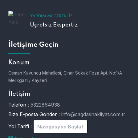
YARDIM MI GEREKLI?
Üçretsiz Ekspertiz
İletişime Geçin
Konum
Osman Kavuncu Mahallesi, Çınar Sokak Feza Apt. No:1/A
Melikgazi / Kayseri
İletişim
Telefon :
5322864938
Bize E-posta Gönder :
info@cagdasnakliyat.com.tr
Yol Tarifi :
Navigasyon Başlat