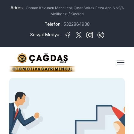
Adres
Osman Kavuncu Mahallesi, Çınar Sokak Feza Apt. No:1/A
Melikgazi / Kayseri
Telefon
5322864938
Sosyal Medya :