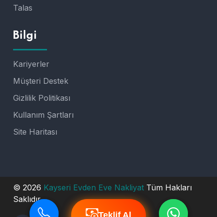
Talas
Bilgi
Kariyerler
Müşteri Destek
Gizlilik Politikası
Kullanım Şartları
Site Haritası
© 2026
Kayseri Evden Eve Nakliyat
Tüm Hakları
Saklıdır.
Teklif Al
Teklif Al