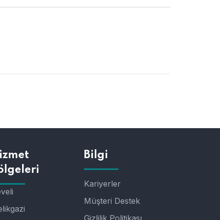
izmet
Bilgi
ölgeleri
Kariyerler
veli
Müşteri Destek
likgazi
Gizlilik Politikası