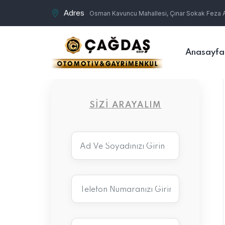
Adres
Osman Kavuncu Mahallesi, Çınar Sokak Feza Ap
Anasayfa
SIZI ARAYALIM