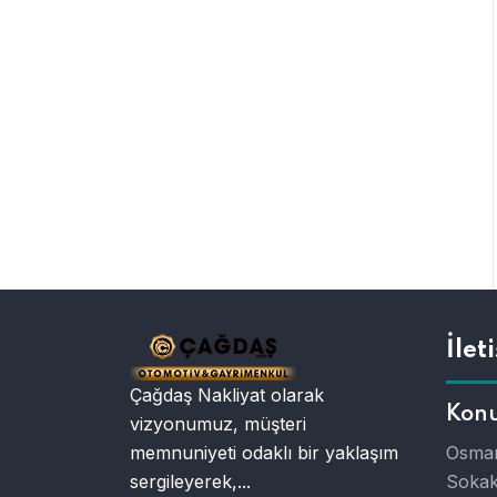
İlet
Çağdaş Nakliyat olarak
Kon
vizyonumuz, müşteri
memnuniyeti odaklı bir yaklaşım
Osman
sergileyerek,...
Sokak