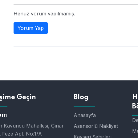
Henüz yorum yapılmamış.
Yorum Yap
işime Geçin
Blog
H
B
um
Anasayfa
De
 Kavuncu Mahallesi, Çınar
Asansörlü Nakliyat
Me
 Feza Apt. No:1/A
Kayseri Şehirler-