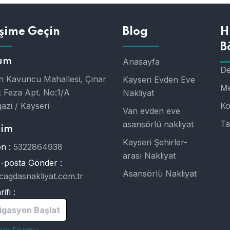
işime Geçin
Blog
H
B
um
Anasayfa
De
 Kavuncu Mahallesi, Çınar
Kayseri Evden Eve
Me
 Feza Apt. No:1/A
Nakliyat
azi / Kayseri
Ko
Van evden eve
Ta
asansörlü nakliyat
şim
Kayseri Şehirler-
n :
5322864938
arası Nakliyat
E-posta Gönder :
Asansörlü Nakliyat
cagdasnakliyat.com.tr
ifi :
igasyon Başlat