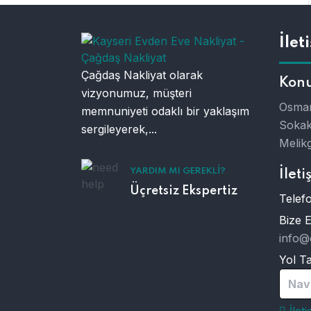
İlet
Çağdaş Nakliyat olarak
Kon
vizyonumuz, müşteri
Osman
memnuniyeti odaklı bir yaklaşım
Sokak
sergileyerek,...
Melikg
YARDIM MI GEREKLI?
İleti
Üçretsiz Ekspertiz
Telefo
Bize 
info@
Yol Tar
Nav