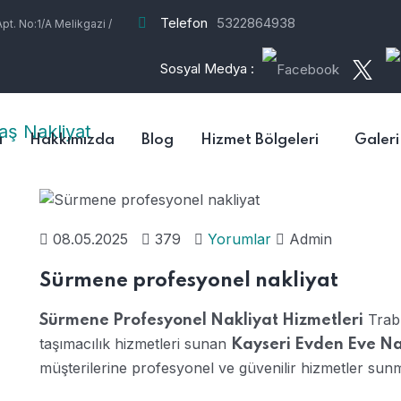
Telefon
5322864938
t. No:1/A Melikgazi /
Sosyal Medya :
a
Hakkımızda
Blog
Hizmet Bölgeleri
Galeri
08.05.2025
379
Yorumlar
Admin
Sürmene profesyonel nakliyat
Trab
Sürmene Profesyonel Nakliyat Hizmetleri
taşımacılık hizmetleri sunan
Kayseri Evden Eve Na
müşterilerine profesyonel ve güvenilir hizmetler sunm