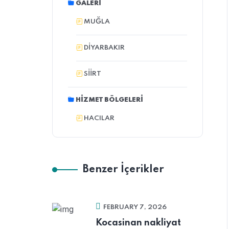
GALERI
MUĞLA
DIYARBAKIR
SIIRT
HIZMET BÖLGELERI
HACILAR
Benzer İçerikler
FEBRUARY 7, 2026
Kocasinan nakliyat