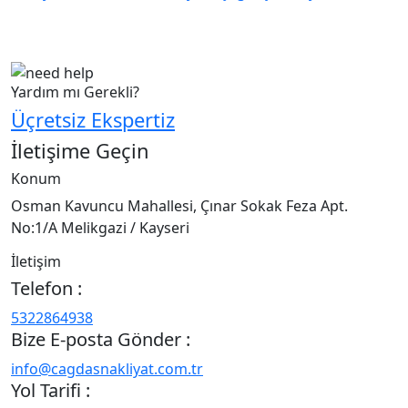
Çağdaş Nakliyat olarak vizyonumuz, müşteri
memnuniyeti odaklı bir yaklaşım sergileyerek,...
Yardım mı Gerekli?
Üçretsiz Ekspertiz
İletişime Geçin
Konum
Osman Kavuncu Mahallesi, Çınar Sokak Feza Apt.
No:1/A Melikgazi / Kayseri
İletişim
Telefon :
5322864938
Bize E-posta Gönder :
info@cagdasnakliyat.com.tr
Yol Tarifi :