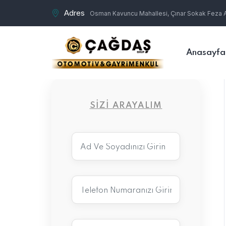
Adres
Osman Kavuncu Mahallesi, Çınar Sokak Feza Ap
Anasayfa
SIZI ARAYALIM