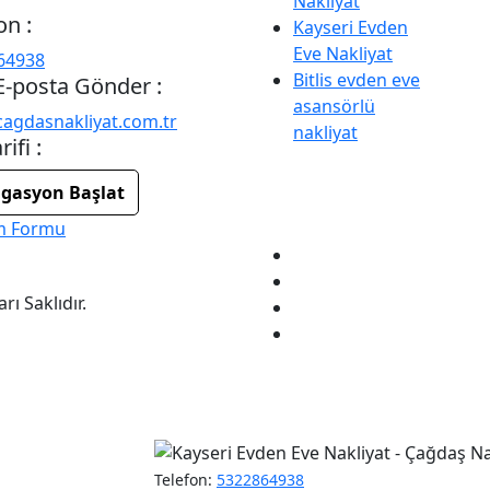
Nakliyat
on :
Kayseri Evden
Eve Nakliyat
64938
Bitlis evden eve
E-posta Gönder :
asansörlü
agdasnakliyat.com.tr
nakliyat
rifi :
gasyon Başlat
im Formu
ı Saklıdır.
Telefon:
5322864938