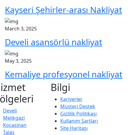
Kayseri Şehirler-arası Nakliyat
March 3, 2025
Develi asansörlü nakliyat
May 3, 2025
Kemaliye profesyonel nakliyat
izmet
Bilgi
ölgeleri
Kariyerler
Müşteri Destek
Develi
Gizlilik Politikası
Melikgazi
Kullanım Şartları
Kocasinan
Site Haritası
Talas