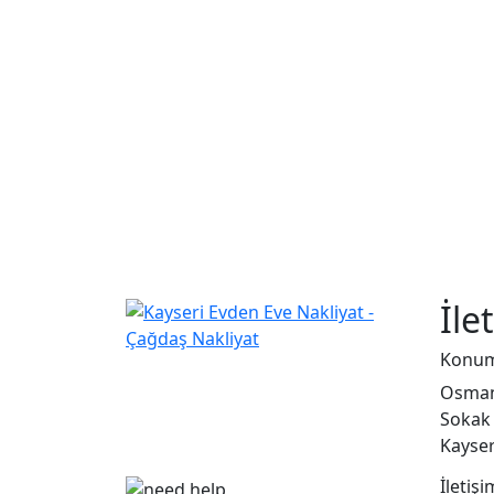
İle
Konu
Çağdaş Nakliyat olarak
vizyonumuz, müşteri
Osman
memnuniyeti odaklı bir yaklaşım
Sokak 
sergileyerek,...
Kayser
İletişi