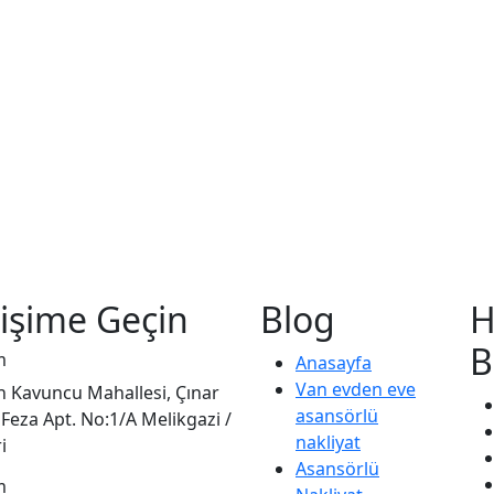
tişime Geçin
Blog
H
B
m
Anasayfa
Van evden eve
 Kavuncu Mahallesi, Çınar
asansörlü
Feza Apt. No:1/A Melikgazi /
nakliyat
i
Asansörlü
m