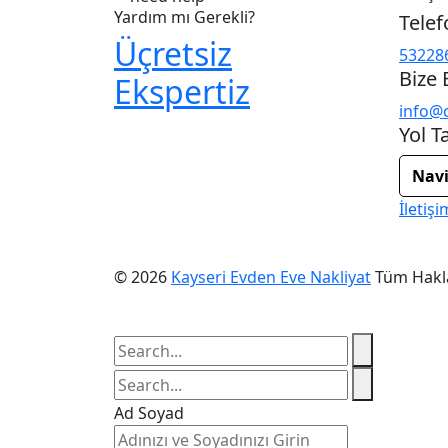
Yardım mı Gerekli?
Telef
Üçretsiz
53228
Bize 
Ekspertiz
info@c
Yol Ta
Navi
İletiş
© 2026
Kayseri Evden Eve Nakliyat
Tüm Haklar
Ad Soyad