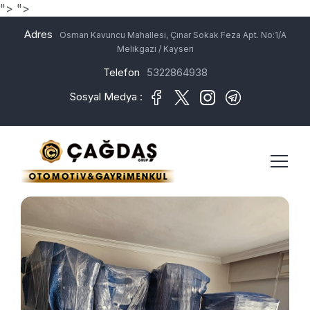
">
">
Adres
Osman Kavuncu Mahallesi, Çınar Sokak Feza Apt. No:1/A
Melikgazi / Kayseri
Telefon
5322864938
Sosyal Medya :