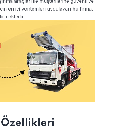
ınma araçları ile müşterilerine güvenli ve
için en iyi yöntemleri uygulayan bu firma,
tirmektedir.
zellikleri