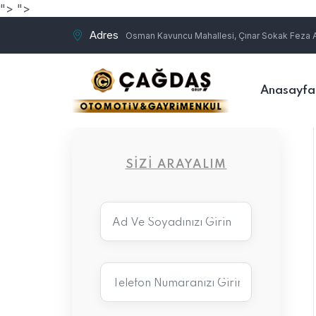
">
">
Adres
Osman Kavuncu Mahallesi, Çınar Sokak Feza Ap
Anasayfa
SIZI ARAYALIM