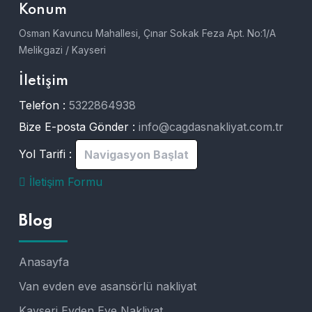
Konum
Osman Kavuncu Mahallesi, Çınar Sokak Feza Apt. No:1/A
Melikgazi / Kayseri
İletişim
Telefon :
5322864938
Bize E-posta Gönder :
info@cagdasnakliyat.com.tr
Yol Tarifi :
Navigasyon Başlat
İletişim Formu
Blog
Anasayfa
Van evden eve asansörlü nakliyat
Kayseri Evden Eve Nakliyat