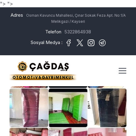
">
">
Adres
Osman Kavuncu Mahallesi, Çınar Sokak Feza Apt. No:1/A
Melikgazi / Kayseri
Telefon
5322864938
Sosyal Medya :