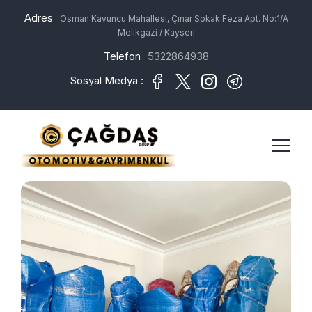
Adres
Osman Kavuncu Mahallesi, Çınar Sokak Feza Apt. No:1/A
Melikgazi / Kayseri
Telefon
5322864938
Sosyal Medya :