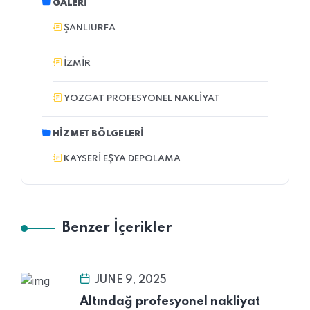
GALERI
ŞANLIURFA
İZMİR
YOZGAT PROFESYONEL NAKLIYAT
HIZMET BÖLGELERI
KAYSERI EŞYA DEPOLAMA
Benzer İçerikler
JUNE 9, 2025
Altındağ profesyonel nakliyat