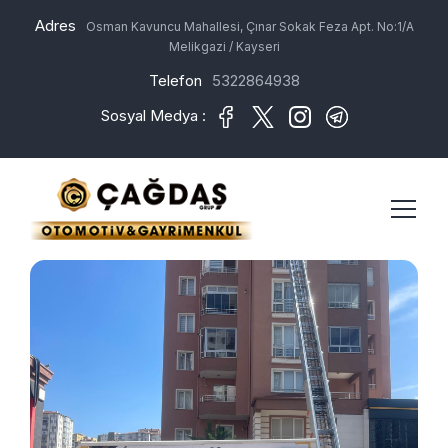
Adres
Osman Kavuncu Mahallesi, Çınar Sokak Feza Apt. No:1/A
Melikgazi / Kayseri
Telefon
5322864938
Sosyal Medya :