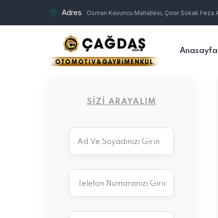
Adres
Osman Kavuncu Mahallesi, Çınar Sokak Feza Ap
Anasayfa
SIZI ARAYALIM