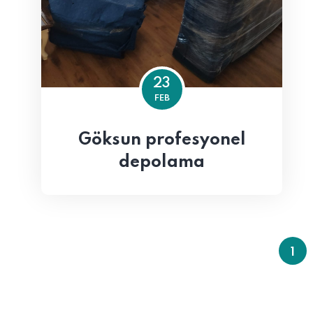
23
FEB
Göksun profesyonel
depolama
1