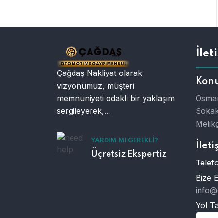
İlet
Çağdaş Nakliyat olarak
Kon
vizyonumuz, müşteri
memnuniyeti odaklı bir yaklaşım
Osman
sergileyerek,...
Sokak
Melikg
YARDIM MI GEREKLI?
İleti
Üçretsiz Ekspertiz
Telefo
Bize 
info@
Yol Tar