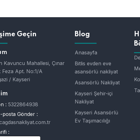
işime Geçin
Blog
H
B
um
Anasayfa
De
 Kavuncu Mahallesi, Çınar
Bitlis evden eve
Me
 Feza Apt. No:1/A
asansörlü nakliyat
azi / Kayseri
Ko
Asansörlü Nakliyat
Ta
Kayseri Şehir-içi
şim
Nakliyat
n :
5322864938
Kayseri Asansörlü
E-posta Gönder :
Ev Taşımacılığı
cagdasnakliyat.com.tr
ifi :