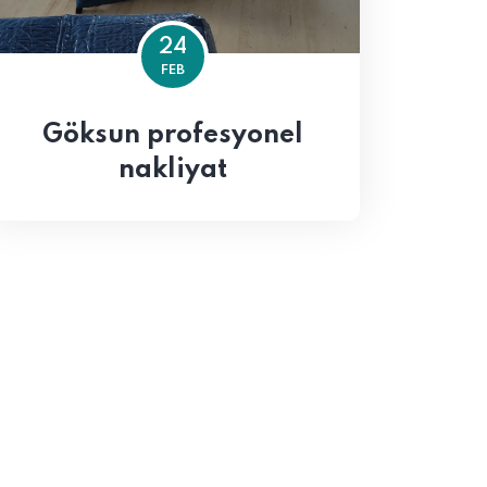
24
FEB
Göksun profesyonel
nakliyat