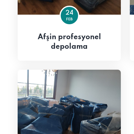
24
FEB
Afşin profesyonel
depolama