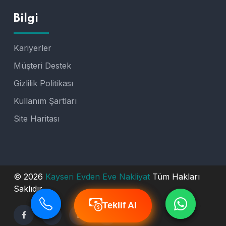
Bilgi
Kariyerler
Müşteri Destek
Gizlilik Politikası
Kullanım Şartları
Site Haritası
© 2026
Kayseri Evden Eve Nakliyat
Tüm Hakları
Saklıdır.
Teklif Al
Teklif Al