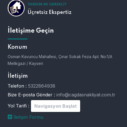
YARDIM MI GEREKLI?
Üçretsiz Ekspertiz
İletişime Geçin
Konum
Osman Kavuncu Mahallesi, Çınar Sokak Feza Apt. No:1/A
Melikgazi / Kayseri
İletişim
Telefon :
5322864938
Bize E-posta Gönder :
info@cagdasnakliyat.com.tr
Yol Tarifi :
Navigasyon Başlat
İletişim Formu