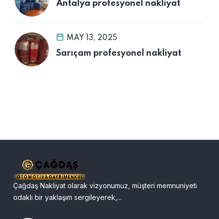
Antalya profesyonel nakliyat
MAY 13, 2025
Sarıçam profesyonel nakliyat
Çağdaş Nakliyat olarak vizyonumuz, müşteri memnuniyeti
odaklı bir yaklaşım sergileyerek,...