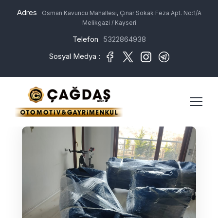
Adres
Osman Kavuncu Mahallesi, Çınar Sokak Feza Apt. No:1/A
Melikgazi / Kayseri
Telefon
5322864938
Sosyal Medya :