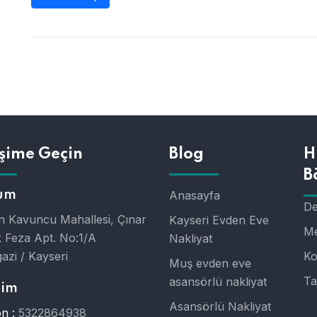
işime Geçin
Blog
H
B
um
Anasayfa
De
 Kavuncu Mahallesi, Çınar
Kayseri Evden Eve
Me
 Feza Apt. No:1/A
Nakliyat
azi / Kayseri
Ko
Muş evden eve
Ta
asansörlü nakliyat
şim
Asansörlü Nakliyat
n :
5322864938