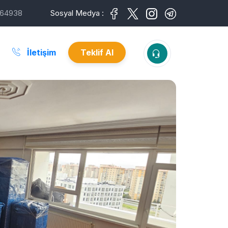
64938
Sosyal Medya :
İletişim
Teklif Al