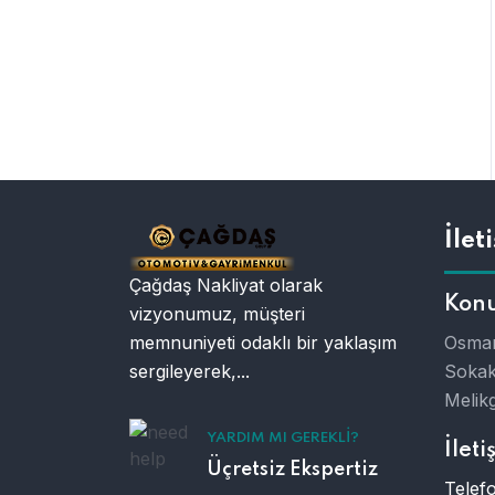
İlet
Çağdaş Nakliyat olarak
Kon
vizyonumuz, müşteri
memnuniyeti odaklı bir yaklaşım
Osman
sergileyerek,...
Sokak
Melikg
YARDIM MI GEREKLI?
İleti
Üçretsiz Ekspertiz
Telefo