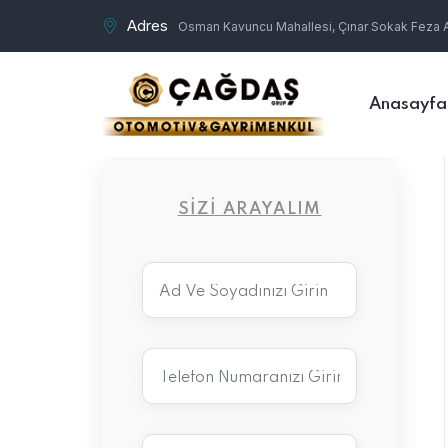
Adres
Osman Kavuncu Mahallesi, Çınar Sokak Feza Ap
Anasayfa
SIZI ARAYALIM