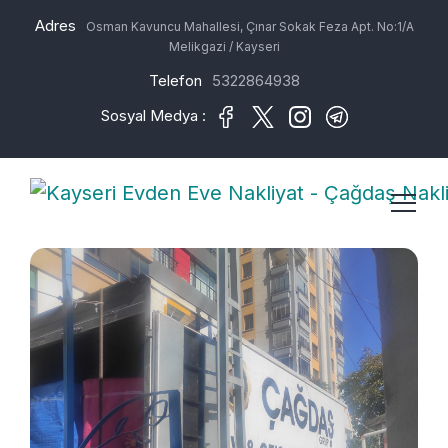
Adres
Osman Kavuncu Mahallesi, Çınar Sokak Feza Apt. No:1/A
Melikgazi / Kayseri
Telefon
5322864938
Sosyal Medya :