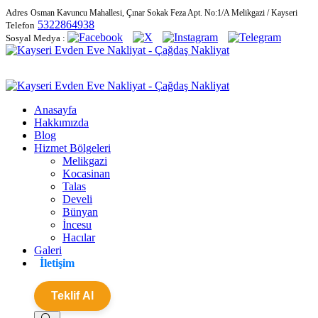
Adres
Osman Kavuncu Mahallesi, Çınar Sokak Feza Apt. No:1/A Melikgazi / Kayseri
5322864938
Telefon
Sosyal Medya :
Anasayfa
Hakkımızda
Blog
Hizmet Bölgeleri
Melikgazi
Kocasinan
Talas
Develi
Bünyan
İncesu
Hacılar
Galeri
İletişim
Teklif Al