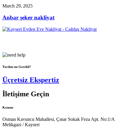
March 29, 2025
Anbar şeker nakliyat
Çağdaş Nakliyat olarak vizyonumuz, müşteri memnuniyeti odaklı
bir yaklaşım sergileyerek,...
Yardım mı Gerekli?
Üçretsiz Ekspertiz
İletişime Geçin
Konum
Osman Kavuncu Mahallesi, Çınar Sokak Feza Apt. No:1/A
Melikgazi / Kayseri