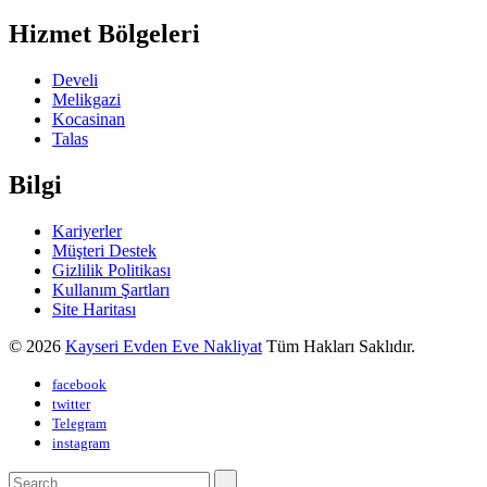
Hizmet Bölgeleri
Develi
Melikgazi
Kocasinan
Talas
Bilgi
Kariyerler
Müşteri Destek
Gizlilik Politikası
Kullanım Şartları
Site Haritası
© 2026
Kayseri Evden Eve Nakliyat
Tüm Hakları Saklıdır.
facebook
twitter
Telegram
instagram