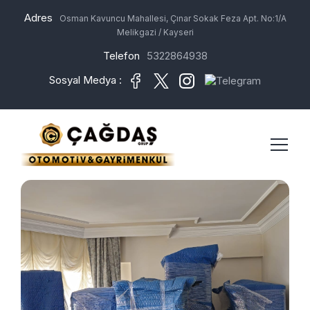
Adres
Osman Kavuncu Mahallesi, Çınar Sokak Feza Apt. No:1/A
Melikgazi / Kayseri
Telefon
5322864938
Sosyal Medya :