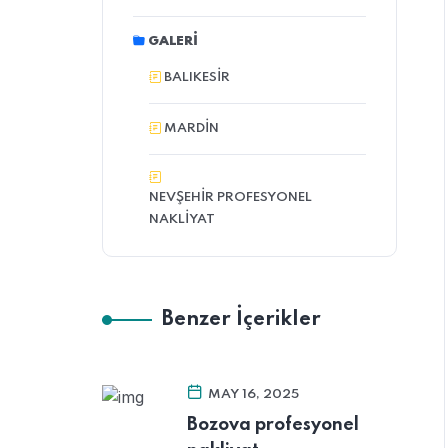
GALERI
BALIKESIR
MARDIN
NEVŞEHIR PROFESYONEL
NAKLIYAT
Benzer İçerikler
MAY 16, 2025
Bozova profesyonel