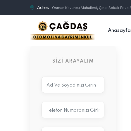
Adres
Osman Kavuncu Mahallesi, Çınar Sokak Feza Ap
Anasayfa
SIZI ARAYALIM