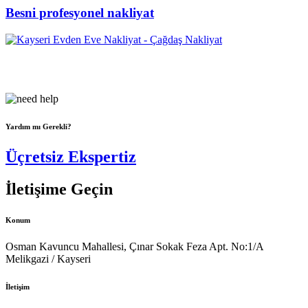
Besni profesyonel nakliyat
Çağdaş Nakliyat olarak vizyonumuz, müşteri memnuniyeti odaklı
bir yaklaşım sergileyerek,...
Yardım mı Gerekli?
Üçretsiz Ekspertiz
İletişime Geçin
Konum
Osman Kavuncu Mahallesi, Çınar Sokak Feza Apt. No:1/A
Melikgazi / Kayseri
İletişim