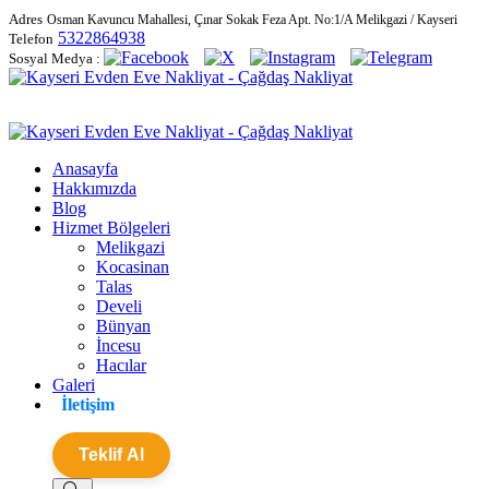
Adres
Osman Kavuncu Mahallesi, Çınar Sokak Feza Apt. No:1/A Melikgazi / Kayseri
5322864938
Telefon
Sosyal Medya :
Anasayfa
Hakkımızda
Blog
Hizmet Bölgeleri
Melikgazi
Kocasinan
Talas
Develi
Bünyan
İncesu
Hacılar
Galeri
İletişim
Teklif Al