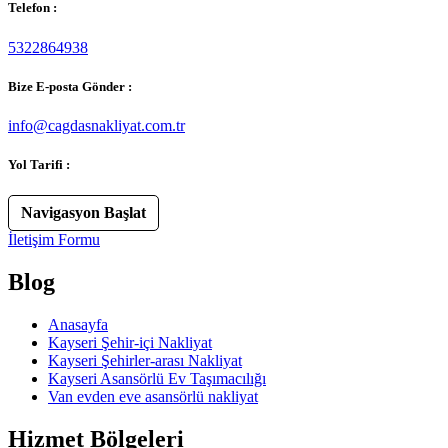
Telefon :
5322864938
Bize E-posta Gönder :
info@cagdasnakliyat.com.tr
Yol Tarifi :
Navigasyon Başlat
İletişim Formu
Blog
Anasayfa
Kayseri Şehir-içi Nakliyat
Kayseri Şehirler-arası Nakliyat
Kayseri Asansörlü Ev Taşımacılığı
Van evden eve asansörlü nakliyat
Hizmet Bölgeleri