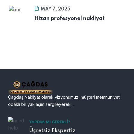
MAY 7, 2025
Hizan profesyonel nakliyat
Çağdaş Nakliyat olarak vizyonumuz, müşteri memnuniyeti
odaklı bir yaklaşım sergileyerek,...
YARDIM MI GEREKLI?
Üçretsiz Ekspertiz