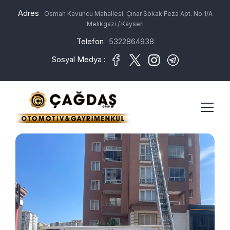
Adres
Osman Kavuncu Mahallesi, Çınar Sokak Feza Apt. No:1/A
Melikgazi / Kayseri
Telefon
5322864938
Sosyal Medya :