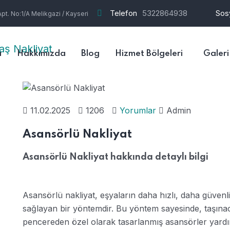
Telefon
5322864938
Sos
t. No:1/A Melikgazi / Kayseri
a
Hakkımızda
Blog
Hizmet Bölgeleri
Galeri
11.02.2025
1206
Yorumlar
Admin
Asansörlü Nakliyat
Asansörlü Nakliyat hakkında detaylı bilgi
Asansörlü nakliyat, eşyaların daha hızlı, daha güvenli
sağlayan bir yöntemdir. Bu yöntem sayesinde, taşınac
pencereden özel olarak tasarlanmış asansörler yardımıy