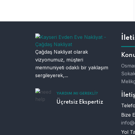
İlet
Çağdaş Nakliyat olarak
Kon
vizyonumuz, müşteri
Osman
memnuniyeti odaklı bir yaklaşım
Sokak
sergileyerek,...
Melikg
YARDIM MI GEREKLI?
İleti
Üçretsiz Ekspertiz
Telefo
Bize 
info@
Yol Tar