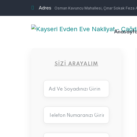
Adres
Osman Kavuncu Mahallesi, Çınar Sokak Feza Ap
Anasayf
SIZI ARAYALIM