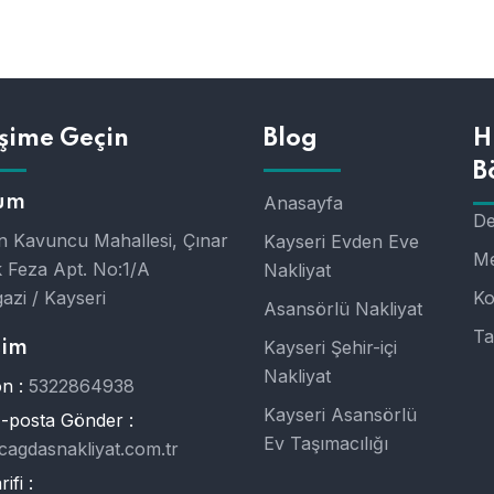
işime Geçin
Blog
H
B
um
Anasayfa
De
 Kavuncu Mahallesi, Çınar
Kayseri Evden Eve
Me
 Feza Apt. No:1/A
Nakliyat
azi / Kayseri
Ko
Asansörlü Nakliyat
Ta
Kayseri Şehir-içi
şim
Nakliyat
n :
5322864938
Kayseri Asansörlü
E-posta Gönder :
Ev Taşımacılığı
cagdasnakliyat.com.tr
ifi :