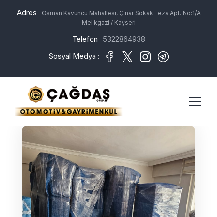
Adres
Osman Kavuncu Mahallesi, Çınar Sokak Feza Apt. No:1/A
Melikgazi / Kayseri
Telefon
5322864938
Sosyal Medya :